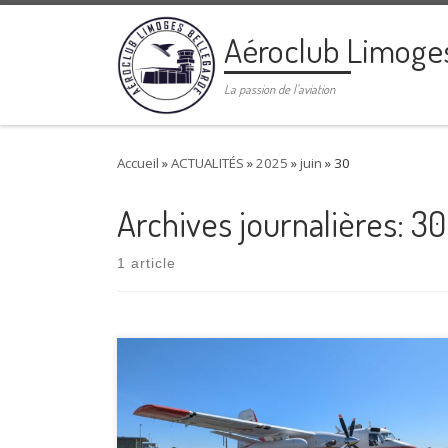
Passer au contenu
Aéroclub Limoge
La passion de l'aviation
Accueil
»
ACTUALITÉS
»
2025
»
juin
»
30
Archives journalières:
30
1 article
Un grand merci à tous Merci aux visiteurs qui ont fait
la route pour venir découvrir notre passion pour
l’aviation lors de cette journée portes ouvertes.