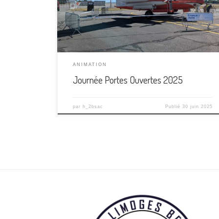
Merci aux bénévoles qui ont donné de leur énergie
et de leur bonne humeur pour faire de cette
journée une réussite. Merci à nos […]
ANIMATION
Journée Portes Ouvertes 2025
par
h_2bsac
Publié
30 juin 2025