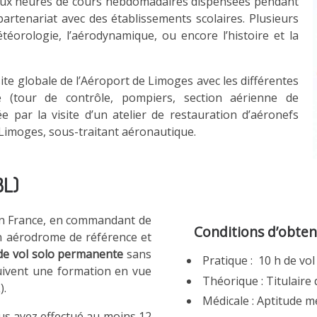
deux heures de cours hebdomadaires dispensées pendant
partenariat avec des établissements scolaires. Plusieurs
éorologie, l’aérodynamique, ou encore l’histoire et la
te globale de l’Aéroport de Limoges avec les différentes
e (tour de contrôle, pompiers, section aérienne de
 par la visite d’un atelier de restauration d’aéronefs
e Limoges, sous-traitant aéronautique.
BL)
 en France, en commandant de
Conditions d’obten
 aérodrome de référence et
 de vol solo permanente
sans
Pratique : 10 h de v
suivent une formation en vue
Théorique : Titulaire
).
Médicale : Aptitude m
ous avez effectué au moins 12