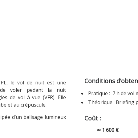
Conditions d’obten
PL, le vol de nuit est une
t de voler pedant la nuit
Pratique : 7 h de vo
les de vol à vue (VFR). Elle
Théorique : Briefing 
ube et au crépuscule.
uipée d’un balisage lumineux
Coût :
≃ 1 600 €