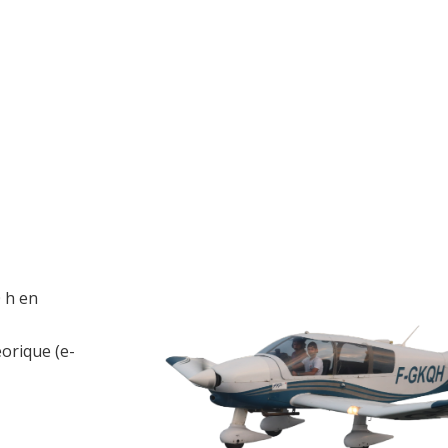
 h en
éorique (e-