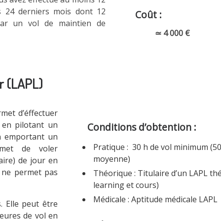
24 derniers mois dont 12
Coût :
 par un vol de maintien de
≃ 4 000 €
er (LAPL)
rmet d’éffectuer
 en pilotant un
Conditions d’obtention :
n emportant un
Pratique : 30 h de vol minimum (50
met de voler
moyenne)
ire) de jour en
le ne permet pas
Théorique : Titulaire d’un LAPL th
learning et cours)
Médicale : Aptitude médicale LAPL
. Elle peut être
eures de vol en