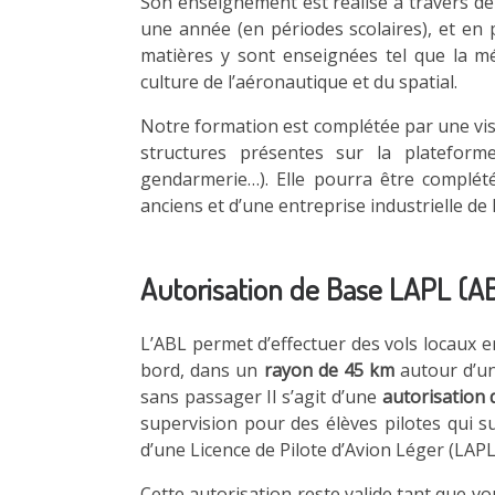
Son enseignement est réalisé à travers 
une année (en périodes scolaires), et en 
matières y sont enseignées tel que la mét
culture de l’aéronautique et du spatial.
Notre formation est complétée par une visi
structures présentes sur la plateform
gendarmerie…). Elle pourra être complétée
anciens et d’une entreprise industrielle d
Autorisation de Base LAPL (A
L’ABL permet d’effectuer des vols locaux
bord, dans un
rayon de 45 km
autour d’un
sans passager Il s’agit d’une
autorisation
supervision pour des élèves pilotes qui 
d’une Licence de Pilote d’Avion Léger (LAPL
Cette autorisation reste valide tant que v