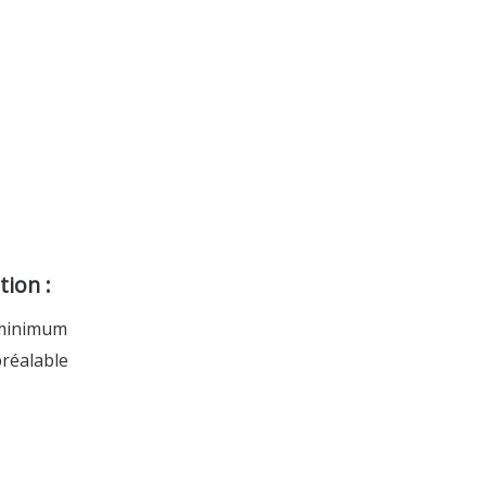
tion :
l minimum
préalable