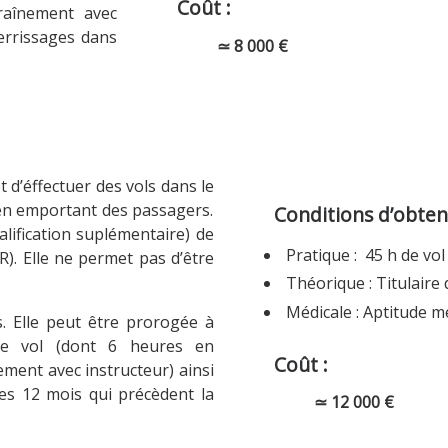
Coût :
raînement avec
terrissages dans
≃ 8 000 €
t d’éffectuer des vols dans le
en emportant des passagers.
Conditions d’obten
lification suplémentaire) de
Pratique : 45 h de v
R). Elle ne permet pas d’être
Théorique : Titulaire
Médicale : Aptitude m
s. Elle peut être prorogée à
de vol (dont 6 heures en
Coût :
ment avec instructeur) ainsi
les 12 mois qui précèdent la
≃ 12 000 €