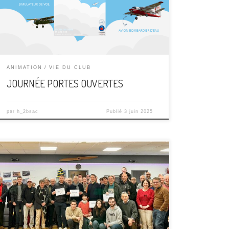
que vous soyez, passionnés d’aviation, curieux et
petits ou grands. Au programme : Baptêmes de
l’air*, simulateur […]
ANIMATION
VIE DU CLUB
JOURNÉE PORTES OUVERTES
par
h_2bsac
Publié
3 juin 2025
Limoges, samedi dernier L’aéroclub Limoges-
Bellegarde a organisé sa traditionnelle galette des
rois, rassemblant membres,élèves et pilotes, pour
un moment chaleureux et festif. Cet événement,
devenu un rendez-vousincontournable du début
d’année, a permis de conjuguer convivialité et
passion pour le ciel.Dans les locaux de l’aéroclub,