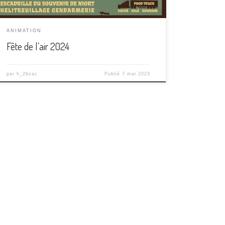
ANIMATION
Fête de l’air 2024
par
h_2bsac
Publié
7 mai 2023
stagram