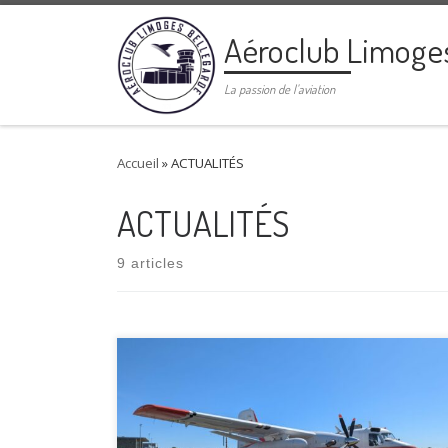
Passer au contenu
Aéroclub Limoge
La passion de l'aviation
Accueil
»
ACTUALITÉS
ACTUALITÉS
9 articles
Un grand merci à tous Merci aux visiteurs qui ont fait
la route pour venir découvrir notre passion pour
l’aviation lors de cette journée portes ouvertes.