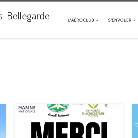
s-Bellegarde
L’AÉROCLUB
S’ENVOLER
Plus que quelques jours avant notre JOURNEE
PORTES OUVERTES du 28 juin ! La météo sera au
rendez-vous ce qui nous permettra de proposer
des baptêmes de l’air et des stages de pilotage