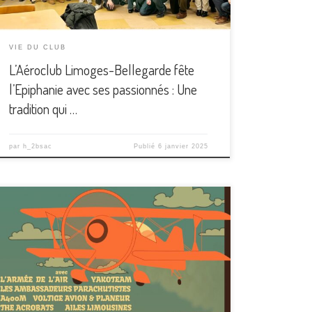
une soixantaine de participants se sont […]
VIE DU CLUB
L’Aéroclub Limoges-Bellegarde fête
l’Epiphanie avec ses passionnés : Une
tradition qui …
par
h_2bsac
Publié
6 janvier 2025
Le dimanche 2 juin 2024, de 10h à 18h, l’Aeroclub
Limoges-Bellegarde organise sa FÊTE de L’AIR sur
l’aéroport de Limoges pour célébrer les 95 ans
d’aéronautique en Limousin. Cet événement sera
une occasion spéciale pour les passionnés
d’aviation, les petits et les grands, de découvrir
différentes activités liées à l’aviation. […]