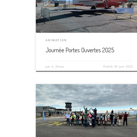
Merci aux bénévoles qui ont donné de leur énergie
et de leur bonne humeur pour faire de cette
journée une réussite. Merci à nos […]
ANIMATION
Journée Portes Ouvertes 2025
par
h_2bsac
Publié
30 juin 2025
Une belle journée hier à Bellegarde avec
l’organisation d’un Rallye aérien de précision,
appelé également ANR (« Air Navigation Race » en
anglais). Une petite dizaine d’équipage, dont un
100% féminin, a participé à ce challenge organisé
par le CRA Nouvelle-Aquitaine en collaboration avec
notre aeroclub. Certains venaient d horizons […]