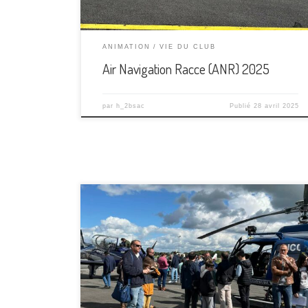
ANIMATION
VIE DU CLUB
Air Navigation Racce (ANR) 2025
par
h_2bsac
Publié
28 avril 2025
Un grand merci à tous les jeunes et leurs familles
qui sont venus aujourd’hui au rdv de l’APPM «
Aéronautique, pourquoi pas moi ? », organisé
communément par le Comité Régional de la
Nouvelle Aquitaine et par l’Aeroclub Limoges
Bellegarde sur l’Aéroport de Limoges. Tous ont pu
découvrir différents métiers […]