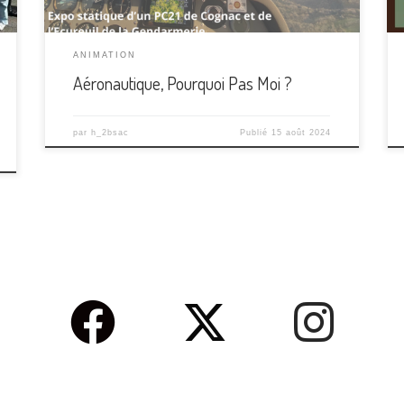
ANIMATION
Aéronautique, Pourquoi Pas Moi ?
par
h_2bsac
Publié
15 août 2024
fab fa-facebook
fab fa-x-twitter
fab fa-in