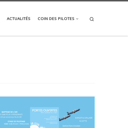
Search
ACTUALITÉS
COIN DES PILOTES
Samedi 28 juin 2025 De 10h30 à 18h Aérodrome de
Limoges Bellegarde L’ALB vous ouvre ses portes
pour une journée dédiée à la découverte du monde
de l’aéronautique ! Nous vous attendons nombreux,