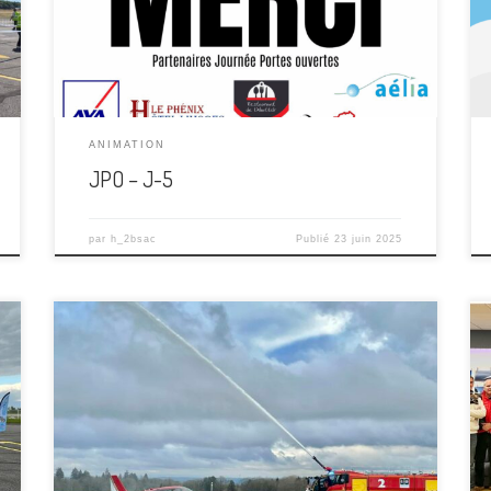
simplifiés, une grande première lors de nos
événements. Pour l’occasion, nous proposerons
des tarifs réduits, uniquement disponibles […]
ANIMATION
JPO – J-5
par
h_2bsac
Publié
23 juin 2025
Un nouvel avion, ça se fête! Samedi, c’était la
Chandeleur au club, et l’occasion de baptiser la
dernière acquisition dédiée à l’école et au voyage, le
F-GGXO. Le XO est un très beau DR400 qui vient
renforcer la flotte école en complément du BF son
frère jumeau. L’aéro-club a choisi […]