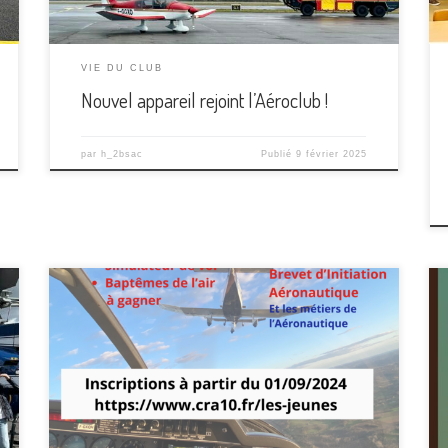
VIE DU CLUB
Nouvel appareil rejoint l’Aéroclub !
par
h_2bsac
Publié
9 février 2025
Inspirée par le Comité Régional Aéronautique de la
Nouvelle Aquitaine, cette journée dusamedi
28/09/24 (entrée gratuite) sera ouverte aux
collégiens et lycéens de Limoges et de laHaute-
Vienne (13 – 21 ans) qui souhaitent, approcher d’un
peu plus près le monde del’aéronautique, se
renseigner sur les formations et sur les métiers […]