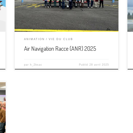
100% féminin, a participé à ce challenge organisé
par le CRA Nouvelle-Aquitaine en collaboration avec
notre aeroclub. Certains venaient d horizons […]
ANIMATION
VIE DU CLUB
Air Navigation Racce (ANR) 2025
par
h_2bsac
Publié
28 avril 2025