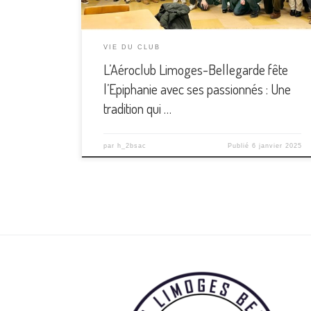
une soixantaine de participants se sont […]
VIE DU CLUB
L’Aéroclub Limoges-Bellegarde fête
l’Epiphanie avec ses passionnés : Une
tradition qui …
par
h_2bsac
Publié
6 janvier 2025