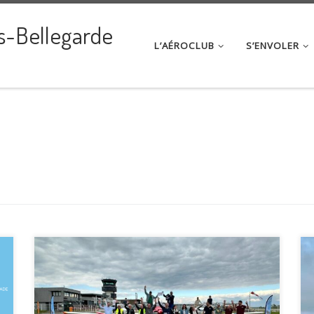
s-Bellegarde
L’AÉROCLUB
S’ENVOLER
Une belle journée hier à Bellegarde avec
l’organisation d’un Rallye aérien de précision,
appelé également ANR (« Air Navigation Race » en
anglais). Une petite dizaine d’équipage, dont un