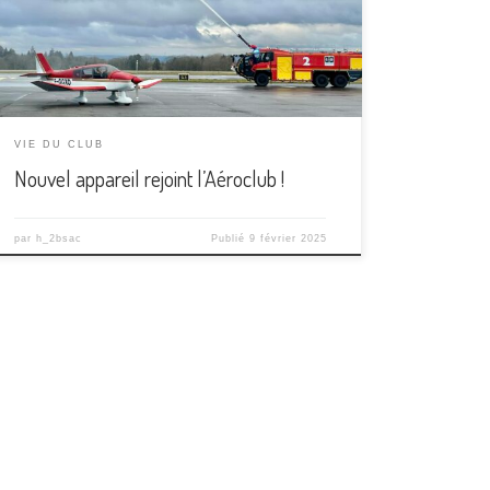
F-GGXO. Le XO est un très beau DR400 qui vient
renforcer la flotte école en complément du BF son
frère jumeau. L’aéro-club a choisi […]
VIE DU CLUB
Nouvel appareil rejoint l’Aéroclub !
par
h_2bsac
Publié
9 février 2025