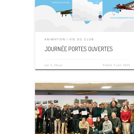
que vous soyez, passionnés d’aviation, curieux et
petits ou grands. Au programme : Baptêmes de
l’air*, simulateur […]
ANIMATION
VIE DU CLUB
JOURNÉE PORTES OUVERTES
par
h_2bsac
Publié
3 juin 2025
Limoges, samedi dernier L’aéroclub Limoges-
Bellegarde a organisé sa traditionnelle galette des
rois, rassemblant membres,élèves et pilotes, pour
un moment chaleureux et festif. Cet événement,
devenu un rendez-vousincontournable du début
d’année, a permis de conjuguer convivialité et
passion pour le ciel.Dans les locaux de l’aéroclub,